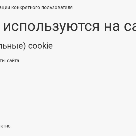
ации конкретного пользователя.
e используются на с
льные) cookie
ты сайта.
ктно.