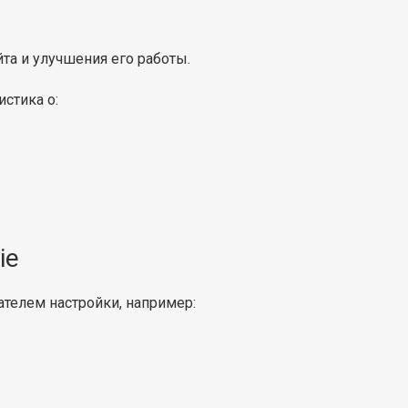
та и улучшения его работы.
стика о:
ie
телем настройки, например: