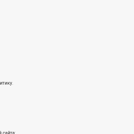
итику.
 сайта: