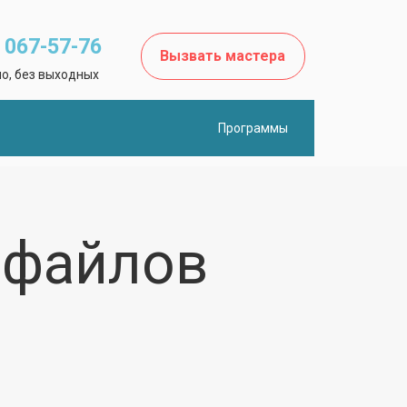
) 067-57-76
Вызвать мастера
о, без выходных
Программы
 файлов